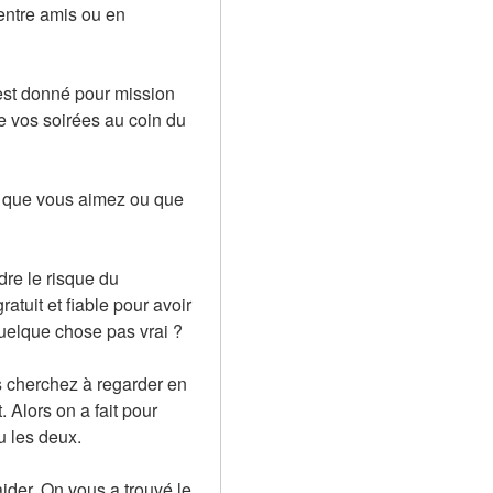
ntre amis ou en 
est donné pour mission 
 vos soirées au coin du 
 que vous aimez ou que 
re le risque du 
uit et fiable pour avoir 
quelque chose pas vrai ?
s cherchez à regarder en 
lors on a fait pour 
u les deux.
der. On vous a trouvé le 