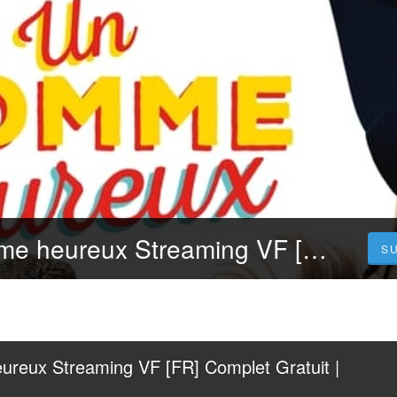
Voir~! Un homme heureux Streaming VF [FR] Complet Gratuit | Français 𝐕𝐎𝐒𝐓𝐅𝐑
S
reux Streaming VF [FR] Complet Gratuit | 