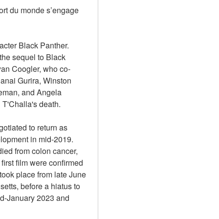
 fort du monde s’engage 
ter Black Panther. 
the sequel to Black 
yan Coogler, who co-
Danai Gurira, Winston 
eman, and Angela 
g T'Challa's death.
tiated to return as 
elopment in mid-2019. 
ed from colon cancer, 
irst film were confirmed 
took place from late June 
ts, before a hiatus to 
id-January 2023 and 