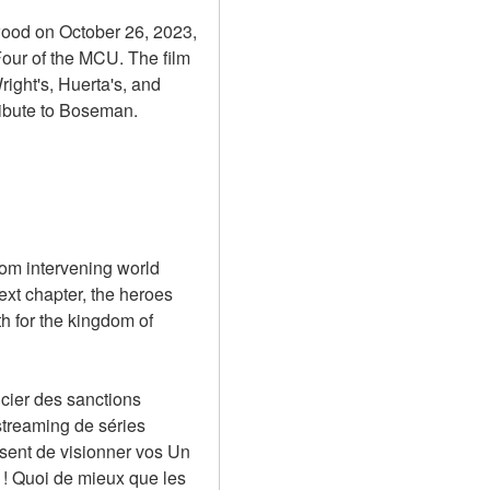
ood on October 26, 2023, 
our of the MCU. The film 
ight's, Huerta's, and 
ribute to Boseman.
om intervening world 
xt chapter, the heroes 
 for the kingdom of 
cier des sanctions 
streaming de séries 
sent de visionner vos Un 
! Quoi de mieux que les 