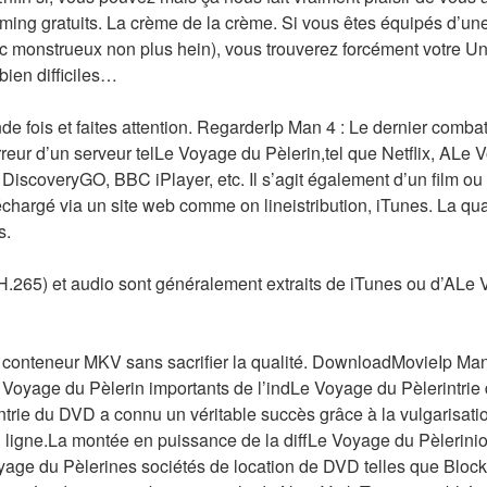
ng gratuits. La crème de la crème. Si vous êtes équipés d’un
ruc monstrueux non plus hein), vous trouverez forcément votre 
bien difficiles…
e fois et faites attention. RegarderIp Man 4 : Le dernier combat
erreur d’un serveur telLe Voyage du Pèlerin,tel que Netflix, ALe
 DiscoveryGO, BBC iPlayer, etc. Il s’agit également d’un film o
échargé via un site web comme on lineistribution, iTunes. La qua
s.
 H.265) et audio sont généralement extraits de iTunes ou d’ALe 
n conteneur MKV sans sacrifier la qualité. DownloadMovieIp Man
 Voyage du Pèlerin importants de l’indLe Voyage du Pèlerintrie 
trie du DVD a connu un véritable succès grâce à la vulgarisati
 ligne.La montée en puissance de la diffLe Voyage du Pèlerini
age du Pèlerines sociétés de location de DVD telles que Bloc