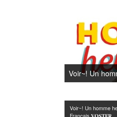
Voir~! Un homme heu
Français 𝐕𝐎𝐒𝐓𝐅𝐑