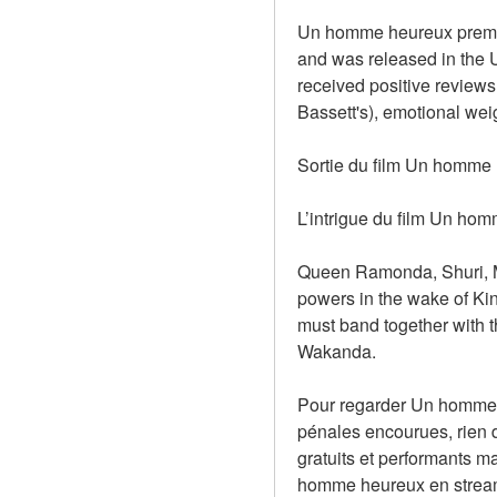
Un homme heureux premier
and was released in the U
received positive reviews 
Bassett's), emotional wei
Sortie du film Un homme 
L’intrigue du film Un ho
Queen Ramonda, Shuri, M’B
powers in the wake of Kin
must band together with t
Wakanda.
Pour regarder Un homme he
pénales encourues, rien de
gratuits et performants m
homme heureux en streamin