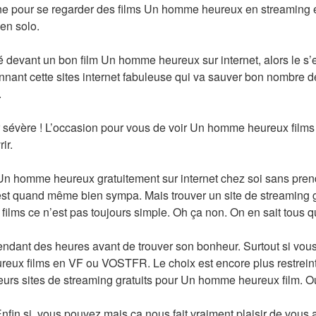
e pour se regarder des films Un homme heureux en streaming e
en solo.
 devant un bon film Un homme heureux sur internet, alors le s’
nant cette sites internet fabuleuse qui va sauver bon nombre de
.
r sévère ! L’occasion pour vous de voir Un homme heureux films
ir.
Un homme heureux gratuitement sur internet chez soi sans prend
est quand même bien sympa. Mais trouver un site de streaming grat
 films ce n’est pas toujours simple. Oh ça non. On en sait tous 
pendant des heures avant de trouver son bonheur. Surtout si vou
ux films en VF ou VOSTFR. Le choix est encore plus restreint. A
eurs sites de streaming gratuits pour Un homme heureux film. O
fin si, vous pouvez mais ça nous fait vraiment plaisir de vous ai