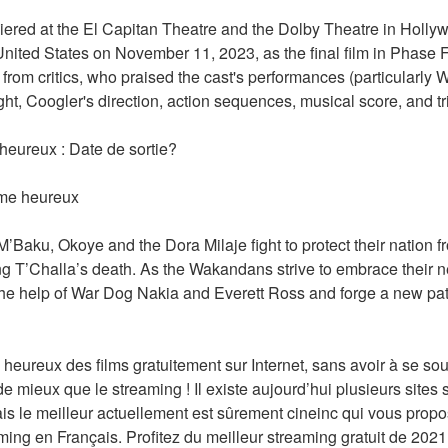
ed at the El Capitan Theatre and the Dolby Theatre in Hollyw
nited States on November 11, 2023, as the final film in Phase F
from critics, who praised the cast's performances (particularly Wr
ght, Coogler's direction, action sequences, musical score, and t
heureux : Date de sortie?
mme heureux
aku, Okoye and the Dora Milaje fight to protect their nation fr
g T’Challa’s death. As the Wakandans strive to embrace their ne
he help of War Dog Nakia and Everett Ross and forge a new path
ureux des films gratuitement sur Internet, sans avoir à se sou
 mieux que le streaming ! Il existe aujourd’hui plusieurs sites 
ais le meilleur actuellement est sûrement cineinc qui vous propo
g en Français. Profitez du meilleur streaming gratuit de 2021 