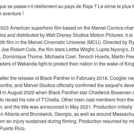
 que se passe-t-il réellement au pays de Raja ? Le slime le plus
 aventure !
23 American superhero film based on the Marvel Comics charac
s and distributed by Walt Disney Studios Motion Pictures, it is 
0th film in the Marvel Cinematic Universe (MCU). Directed by R
Joe Robert Cole, the film stars Letitia Wright, Lupita Nyong'o, 
 Dominique Thorne, Michaela Coel, Tenoch Huerta, Martin Fre
leaders of Wakanda fight to protect their nation in the wake of Kin
after the release of Black Panther in February 2018. Coogler nego
 months, and Marvel Studios officially confirmed the sequel's dev
ed in August 2020 when Black Panther star Chadwick Boseman di
o recast his role of T'Challa. Other main cast members from the f
r, and the title was announced in May 2021. Production initially 
n Atlanta and Brunswick, Georgia, as well as around Massachuset
rom an injury sustained during filming. Production resumed by m
Puerto Rico.