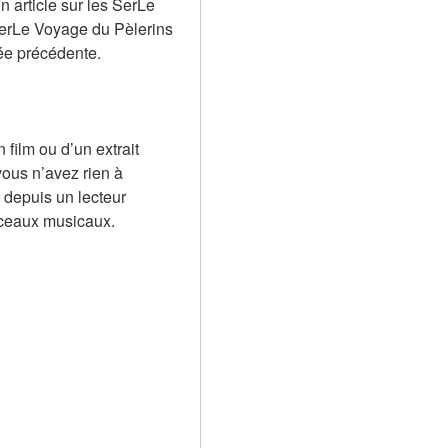
 article sur les SerLe 
erLe Voyage du Pèlerins 
née précédente.
ilm ou d’un extrait 
ous n’avez rien à 
 depuis un lecteur 
rceaux musicaux.