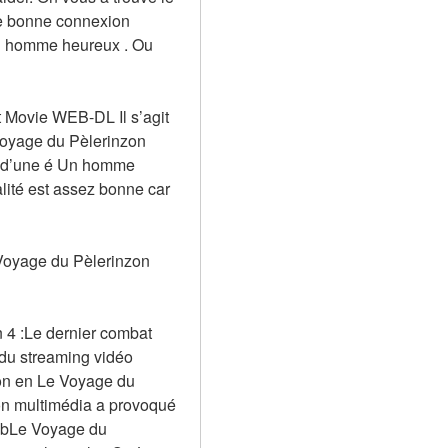
e bonne connexion 
Un homme heureux . Ou 
 Movie WEB-DL Il s’agit 
 Voyage du Pèlerinzon 
u d’une é Un homme 
lité est assez bonne car 
Voyage du Pèlerinzon 
 4 :Le dernier combat 
du streaming vidéo 
on en Le Voyage du 
on multimédia a provoqué 
kbLe Voyage du 